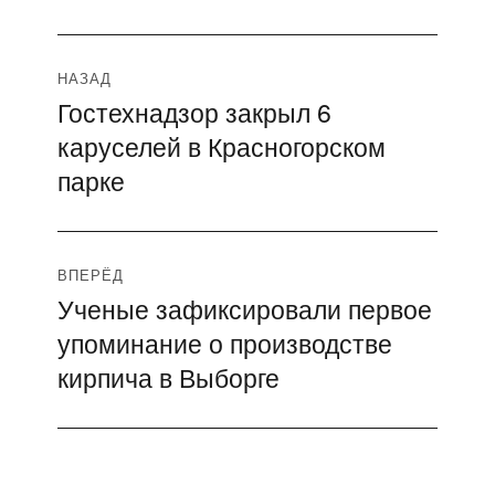
Навигация
НАЗАД
Гостехнадзор закрыл 6
Предыдущая
по
каруселей в Красногорском
запись:
записям
парке
ВПЕРЁД
Ученые зафиксировали первое
Следующая
упоминание о производстве
запись:
кирпича в Выборге