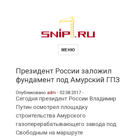
Новости
Сайт о строительной отрасли и
недвижимости в Россиии и за
МЕНЮ
рубежом. Каждый день
обновляются Новости
строительства, архитекутры,
строительств
блгоустройства, недвижимости и
другие связанные со стройкой
Президент России заложил
рубрики
фундамент под Амурский ГПЗ
и
Опубликовано
adm
-
02.08.2017 -
Сегодня президент России Владимир
недвижимост
Путин осмотрел площадку
строительства Амурского
газоперерабатывающего завода под
Свободным на маршруте