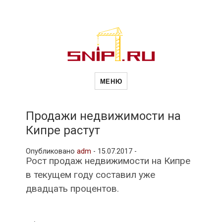
Новости
Сайт о строительной отрасли и
недвижимости в Россиии и за
МЕНЮ
рубежом. Каждый день
обновляются Новости
строительства, архитекутры,
строительств
блгоустройства, недвижимости и
другие связанные со стройкой
Продажи недвижимости на
рубрики
Кипре растут
и
Опубликовано
adm
-
15.07.2017 -
Рост продаж недвижимости на Кипре
недвижимост
в текущем году составил уже
двадцать процентов.