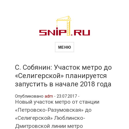
Новости
Сайт о строительной отрасли и
недвижимости в Россиии и за
МЕНЮ
рубежом. Каждый день
обновляются Новости
строительства, архитекутры,
строительств
блгоустройства, недвижимости и
другие связанные со стройкой
С. Собянин: Участок метро до
рубрики
«Селигерской» планируется
и
запустить в начале 2018 года
Опубликовано
adm
-
23.07.2017 -
недвижимост
Новый участок метро от станции
«Петровско-Разумовская» до
«Селигерской» Люблинско-
Дмитровской линии метро