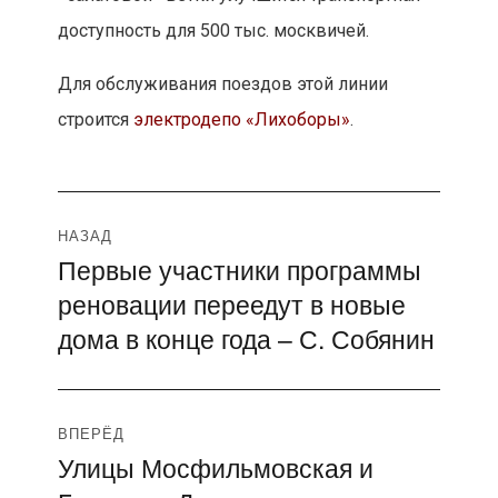
доступность для 500 тыс. москвичей.
Для обслуживания поездов этой линии
строится
электродепо «Лихоборы»
.
Навигация
НАЗАД
Первые участники программы
Предыдущая
по
реновации переедут в новые
запись:
записям
дома в конце года – С. Собянин
ВПЕРЁД
Улицы Мосфильмовская и
Следующая
запись: