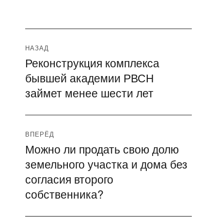
Навигация
НАЗАД
Реконструкция комплекса
Предыдущая
по
бывшей академии РВСН
запись:
записям
займет менее шести лет
ВПЕРЁД
Можно ли продать свою долю
Следующая
земельного участка и дома без
запись:
согласия второго
собственника?