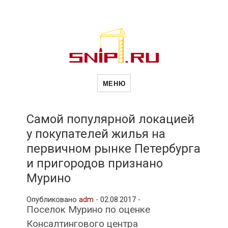
Новости
Сайт о строительной отрасли и
недвижимости в Россиии и за
МЕНЮ
рубежом. Каждый день
обновляются Новости
строительства, архитекутры,
строительств
блгоустройства, недвижимости и
другие связанные со стройкой
Самой популярной локацией
рубрики
у покупателей жилья на
и
первичном рынке Петербурга
и пригородов признано
недвижимост
Мурино
Опубликовано
adm
-
02.08.2017 -
Поселок Мурино по оценке
Консалтингового центра