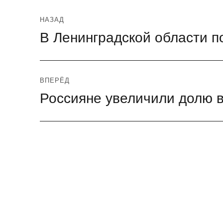
Навигация
НАЗАД
В Ленинградской области п
Предыдущая
по
запись:
записям
ВПЕРЁД
Россияне увеличили долю 
Следующая
запись: