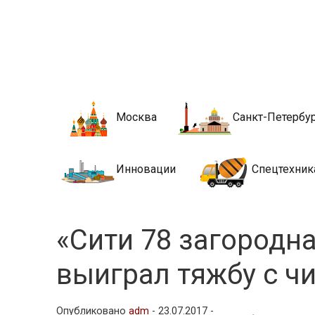
Новости стро
Сайт о строительной отрасли и недвижимости в Росси
Москва
Санкт-Петербу
Инновации
Спецтехник
«Сити 78 загородн
выиграл тяжбу с ч
Опубликовано
adm
-
23.07.2017 -