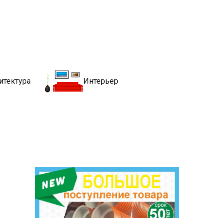
движимости
хитекутры, блгоустройства, недвижимости и другие связанные со
итектура
Интерьер
и