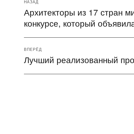
Навигация
НАЗАД
Архитекторы из 17 стран м
Предыдущая
по
запись:
конкурсе, который объявил
записям
ВПЕРЁД
Лучший реализованный прое
Следующая
запись: