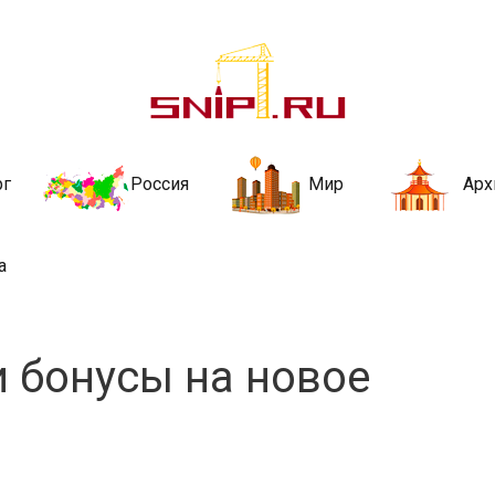
ительства и не
ии и за рубежом. Каждый день обновляются Новости строительства, ар
стройкой рубрики
рг
Россия
Мир
Арх
а
и бонусы на новое