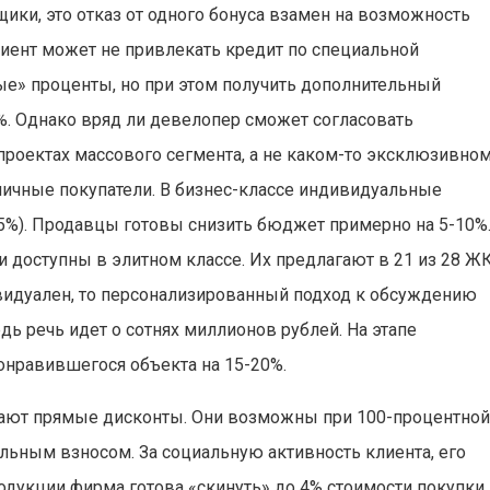
ики, это отказ от одного бонуса взамен на возможность
иент может не привлекать кредит по специальной
ные» проценты, но при этом получить дополнительный
%. Однако вряд ли девелопер сможет согласовать
 проектах массового сегмента, а не каком-то эксклюзивно
иничные покупатели. В бизнес-классе индивидуальные
,5%). Продавцы готовы снизить бюджет примерно на 5-10%
доступны в элитном классе. Их предлагают в 21 из 28 Ж
видуален, то персонализированный подход к обсуждению
едь речь идет о сотнях миллионов рублей. На этапе
онравившегося объекта на 15-20%.
мают прямые дисконты. Они возможны при 100-процентно
льным взносом. За социальную активность клиента, его
дукции фирма готова «скинуть» до 4% стоимости покупки.