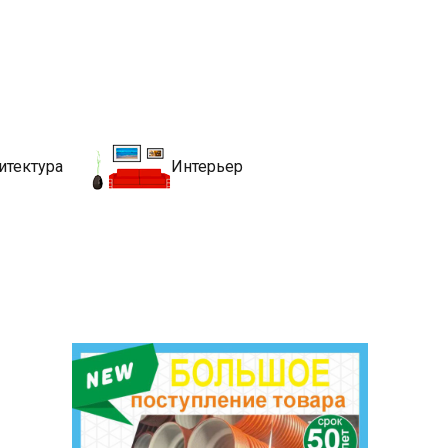
движимости
хитекутры, блгоустройства, недвижимости и другие связанные со
итектура
Интерьер