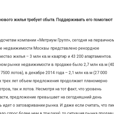
ового жилья требует сбыта. Поддерживать его помогают
одсчетам компании «Метриум Групп», сегодня на первично
е недвижимости Москвы представлено рекордное
чество жилья – 3 млн кв.м квартир и 43 200 апартаментов.
чном рынке недвижимости в продаже было 2,7 млн кв.м (4
37500 лотов), в декабре 2014 года – 2,1 млн кв.м (27 000
их трех лет объем предложения продолжает планомерно
ров, так и лотов. Несмотря на тот факт, что уровень
расти, предложение превышает на сегодняшний день
ь идет о затоваривании рынка. И даже если считать, что пи
о спрос более чем в три раза), то ситуация рынка продав