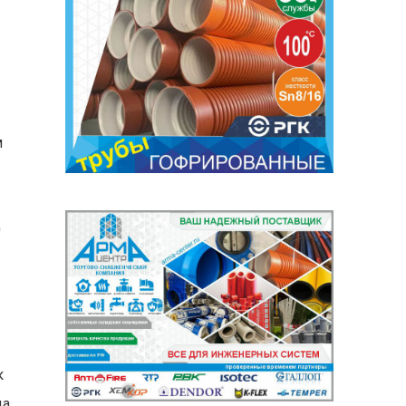
м
0
к
ца