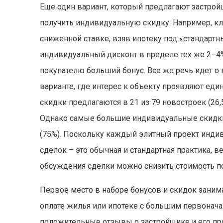
Еще один вариант, который предлагают застройщ
получить индивидуальную скидку. Например, кл
сниженной ставке, взяв ипотеку под «стандарт
индивидуальный дисконт в пределе тех же 2–4
покупателю больший бонус. Все же речь идет о
варианте, где интерес к объекту проявляют ед
скидки предлагаются в 21 из 79 новостроек (26
Однако самые большие индивидуальные скидки 
(75%). Поскольку каждый элитный проект инди
сделок – это обычная и стандартная практика, в
обсуждения сделки можно снизить стоимость п
Первое место в наборе бонусов и скидок зани
оплате жилья или ипотеке с большим первонача
положительные отзывы о застройщике и его про