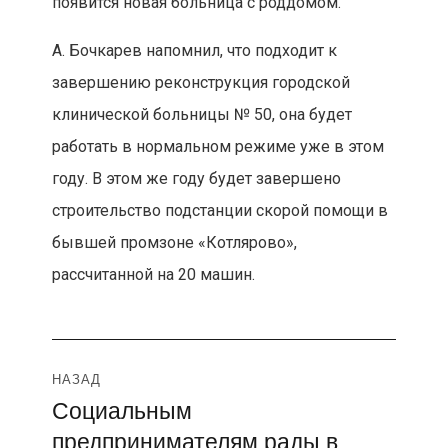
появится новая больница с роддомом.
А. Бочкарев напомнил, что подходит к
завершению реконструкция городской
клинической больницы № 50, она будет
работать в нормальном режиме уже в этом
году. В этом же году будет завершено
строительство подстанции скорой помощи в
бывшей промзоне «Котлярово»,
рассчитанной на 20 машин.
Навигация
НАЗАД
Социальным
Предыдущая
по
предпринимателям рады в
запись: