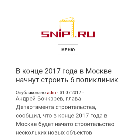
Новости
Сайт о строительной отрасли и
недвижимости в Россиии и за
МЕНЮ
рубежом. Каждый день
обновляются Новости
строительства, архитекутры,
строительств
блгоустройства, недвижимости и
другие связанные со стройкой
В конце 2017 года в Москве
рубрики
начнут строить 6 поликлиник
и
Опубликовано
adm
-
31.07.2017 -
Андрей Бочкарев, глава
недвижимост
Департамента строительства,
сообщил, что в конце 2017 года в
Москве будет начато строительство
нескольких новых объектов