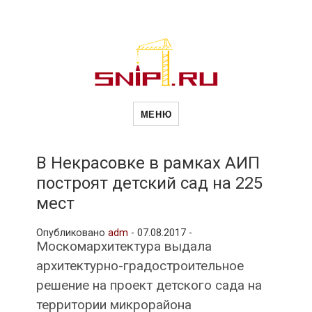
Новости
Сайт о строительной отрасли и
недвижимости в Россиии и за
МЕНЮ
рубежом. Каждый день
обновляются Новости
строительства, архитекутры,
строительств
блгоустройства, недвижимости и
другие связанные со стройкой
В Некрасовке в рамках АИП
рубрики
построят детский сад на 225
и
мест
Опубликовано
adm
-
07.08.2017 -
недвижимост
Москомархитектура выдала
архитектурно-градостроительное
решение на проект детского сада на
территории микрорайона