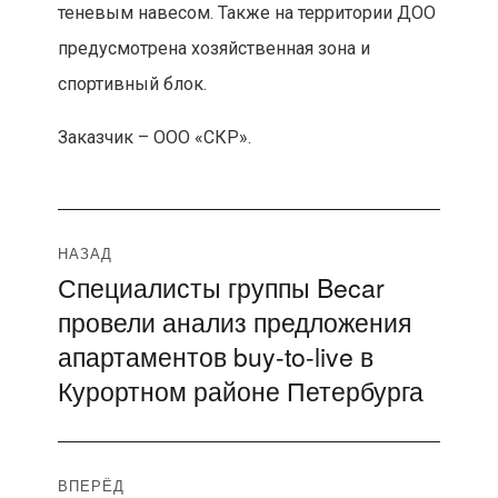
теневым навесом. Также на территории ДОО
предусмотрена хозяйственная зона и
спортивный блок.
Заказчик – ООО «СКР».
Навигация
НАЗАД
Специалисты группы Becar
Предыдущая
по
провели анализ предложения
запись:
записям
апартаментов buy-to-live в
Курортном районе Петербурга
ВПЕРЁД