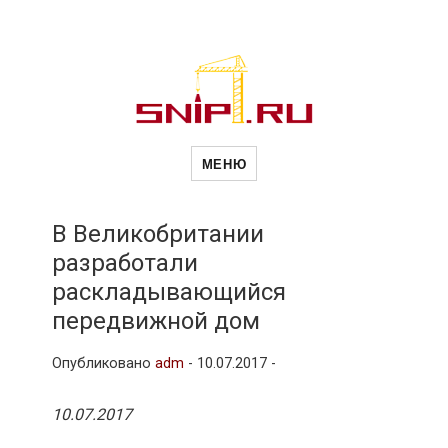
Новости
Сайт о строительной отрасли и
недвижимости в Россиии и за
МЕНЮ
рубежом. Каждый день
обновляются Новости
строительства, архитекутры,
строительств
блгоустройства, недвижимости и
другие связанные со стройкой
В Великобритании
рубрики
разработали
и
раскладывающийся
передвижной дом
недвижимост
Опубликовано
adm
-
10.07.2017 -
10.07.2017