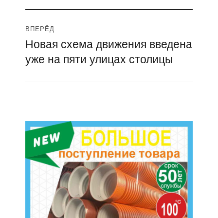
запись:
записям
ВПЕРЁД
Новая схема движения введена
Следующая
уже на пяти улицах столицы
запись: