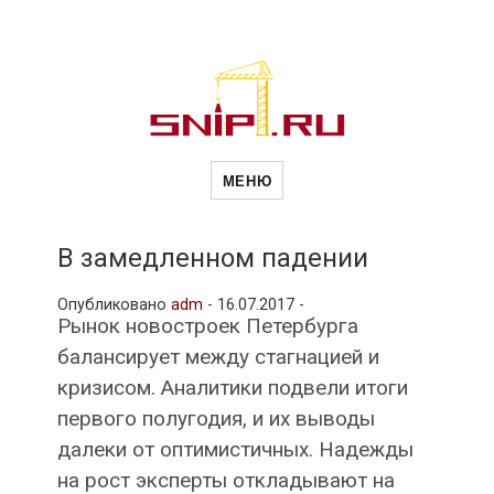
Новости
Сайт о строительной отрасли и
недвижимости в Россиии и за
МЕНЮ
рубежом. Каждый день
обновляются Новости
строительства, архитекутры,
строительств
блгоустройства, недвижимости и
другие связанные со стройкой
В замедленном падении
рубрики
и
Опубликовано
adm
-
16.07.2017 -
Рынок новостроек Петербурга
балансирует между стагнацией и
недвижимост
кризисом. Аналитики подвели итоги
первого полугодия, и их выводы
далеки от оптимистичных. Надежды
на рост эксперты откладывают на