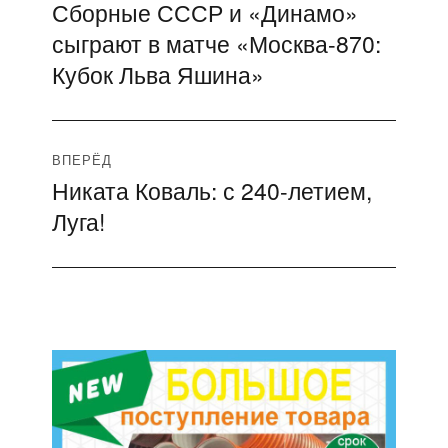
Сборные СССР и «Динамо»
Предыдущая
по
сыграют в матче «Москва-870:
запись:
записям
Кубок Льва Яшина»
ВПЕРЁД
Никата Коваль: с 240-летием,
Следующая
Луга!
запись: