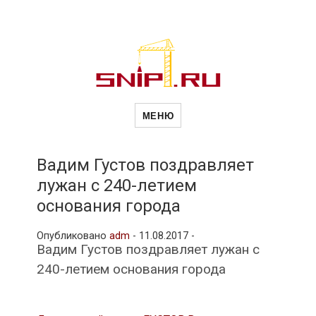
Новости
Сайт о строительной отрасли и
недвижимости в Россиии и за
МЕНЮ
рубежом. Каждый день
обновляются Новости
строительства, архитекутры,
строительств
блгоустройства, недвижимости и
другие связанные со стройкой
Вадим Густов поздравляет
рубрики
лужан с 240-летием
и
основания города
Опубликовано
adm
-
11.08.2017 -
недвижимост
Вадим Густов поздравляет лужан с
240-летием основания города