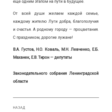
еще одним этапом на пути в будущее.
От всей души желаем каждой семье,
каждому жителю Луги добра, благополучия
и счастья. А родному городу — процветания.
С праздником, дорогие лужане!
В.А. Густов, Н.О. Коваль, М.Н. Левченко, Е.Б.
Маханек, Е.В. Тирон — депутаты
Законодательного собрания Ленинградской
области
Навигация
НАЗАД