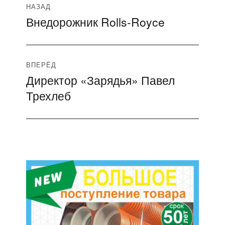
Навигация
НАЗАД
Внедорожник Rolls-Royce
Предыдущая
по
запись:
записям
ВПЕРЁД
Директор «Зарядья» Павел
Следующая
Трехлеб
запись: