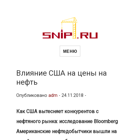
Новости
Сайт о строительной отрасли и
недвижимости в Россиии и за
МЕНЮ
рубежом. Каждый день
обновляются Новости
строительства, архитекутры,
строительств
блгоустройства, недвижимости и
другие связанные со стройкой
Влияние США на цены на
рубрики
нефть
и
Опубликовано
adm
-
24.11.2018 -
недвижимост
Как США вытесняет конкурентов с
нефтяного рынка: исследование Bloomberg
Американские нефтедобытчики вышли на