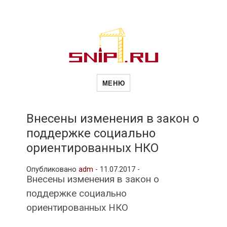
Новости
Сайт о строительной отрасли и
недвижимости в Россиии и за
МЕНЮ
рубежом. Каждый день
обновляются Новости
строительства, архитекутры,
строительств
блгоустройства, недвижимости и
другие связанные со стройкой
Внесены изменения в закон о
рубрики
поддержке социально
и
ориентированных НКО
Опубликовано
adm
-
11.07.2017 -
недвижимост
Внесены изменения в закон о
поддержке социально
ориентированных НКО