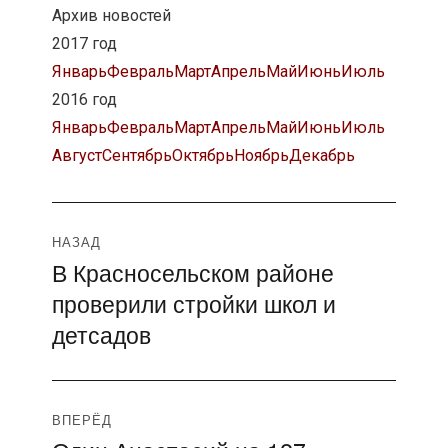
Архив новостей
2017 год
Январь
Февраль
Март
Апрель
Май
Июнь
Июль
2016 год
Январь
Февраль
Март
Апрель
Май
Июнь
Июль
Август
Сентябрь
Октябрь
Ноябрь
Декабрь
Навигация
НАЗАД
В Красносельском районе
Предыдущая
по
проверили стройки школ и
запись:
записям
детсадов
ВПЕРЁД