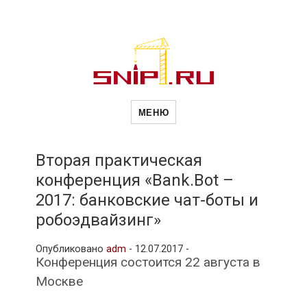
Новости
Сайт о строительной отрасли и
недвижимости в Россиии и за
МЕНЮ
рубежом. Каждый день
обновляются Новости
строительства, архитекутры,
строительств
блгоустройства, недвижимости и
другие связанные со стройкой
Вторая практическая
рубрики
конференция «Bank.Bot –
и
2017: банковские чат-боты и
робоэдвайзинг»
недвижимост
Опубликовано
adm
-
12.07.2017 -
Конференция состоится 22 августа в
Москве