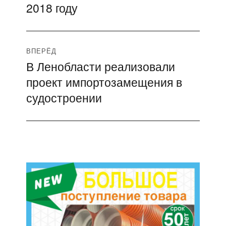
записям
2018 году
ВПЕРЁД
В Ленобласти реализовали
Следующая
проект импортозамещения в
запись:
судостроении