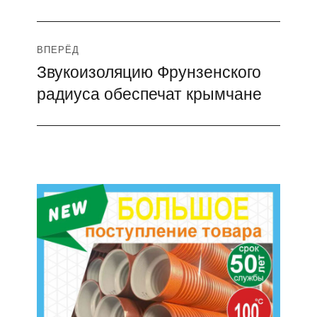
ВПЕРЁД
Звукоизоляцию Фрунзенского
Следующая
радиуса обеспечат крымчане
запись: