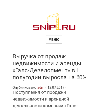
Новости
Сайт о строительной отрасли и
недвижимости в Россиии и за
МЕНЮ
рубежом. Каждый день
обновляются Новости
строительства, архитекутры,
строительств
блгоустройства, недвижимости и
другие связанные со стройкой
Выручка от продаж
рубрики
недвижимости и аренды
и
«Галс-Девелопмент» в I
полугодии выросла на 60%
недвижимост
Опубликовано
adm
-
12.07.2017 -
Поступления от продажи
недвижимости и арендной
деятельности компании «Галс-