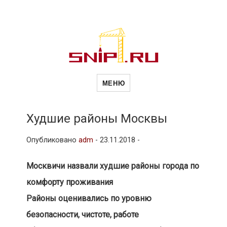
Новости
Сайт о строительной отрасли и
недвижимости в Россиии и за
МЕНЮ
рубежом. Каждый день
обновляются Новости
строительства, архитекутры,
строительств
блгоустройства, недвижимости и
другие связанные со стройкой
Худшие районы Москвы
рубрики
и
Опубликовано
adm
-
23.11.2018 -
Москвичи назвали худшие районы города по
недвижимост
комфорту проживания
Районы оценивались по уровню
безопасности, чистоте, работе