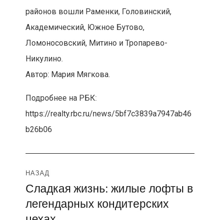
районов вошли Раменки, Головинский,
Академический, Южное Бутово,
Ломоносовский, Митино и Тропарево-
Никулино.
Автор: Мария Мягкова.
Подробнее на РБК:
https://realty.rbc.ru/news/5bf7c3839a7947ab46
b26b06
Навигация
НАЗАД
Сладкая жизнь: жилые лофты в
Предыдущая
по
легендарных кондитерских
запись:
записям
цехах