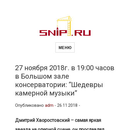
Новости
Сайт о строительной отрасли и
недвижимости в Россиии и за
МЕНЮ
рубежом. Каждый день
обновляются Новости
строительства, архитекутры,
строительств
блгоустройства, недвижимости и
другие связанные со стройкой
27 ноября 2018г. в 19:00 часов
рубрики
в Большом зале
и
консерватории: “Шедевры
камерной музыки”
недвижимост
Опубликовано
adm
-
26.11.2018 -
Дмитрий Хворостовский – самая яркая
звезда на оперной сцене, он прославлял