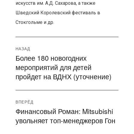
искусств им. А.Д. Сахарова, а также
Шведский Королевский фестиваль в
Стокгольме и др.
Навигация
НАЗАД
Более 180 новогодних
Предыдущая
по
мероприятий для детей
запись:
записям
пройдет на ВДНХ (уточнение)
ВПЕРЁД
Финансовый Роман: Mitsubishi
Следующая
увольняет топ-менеджеров Гон
запись: