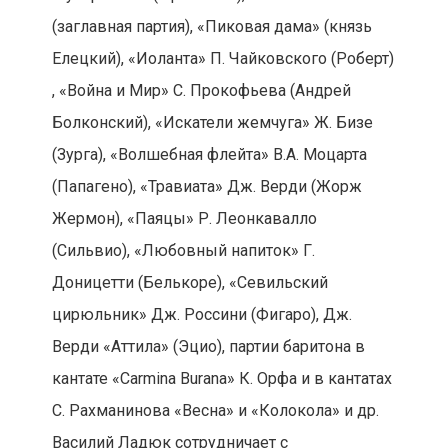
(заглавная партия), «Пиковая дама» (князь
Елецкий), «Иоланта» П. Чайковского (Роберт)
, «Война и Мир» С. Прокофьева (Андрей
Болконский), «Искатели жемчуга» Ж. Бизе
(Зурга), «Волшебная флейта» В.А. Моцарта
(Папагено), «Травиата» Дж. Верди (Жорж
Жермон), «Паяцы» Р. Леонкавалло
(Сильвио), «Любовный напиток» Г.
Доницетти (Белькоре), «Севильский
цирюльник» Дж. Россини (Фигаро), Дж.
Верди «Аттила» (Эцио), партии баритона в
кантате «Carmina Burana» К. Орфа и в кантатах
С. Рахманинова «Весна» и «Колокола» и др.
Василий Ладюк сотрудничает с