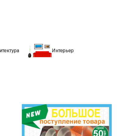
движимости
хитекутры, блгоустройства, недвижимости и другие связанные со
итектура
Интерьер