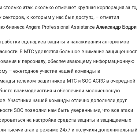
 столько атак, сколько отмечает крупная корпорация за го
 секторов, к которым у нас был доступ», – отметил
ю бизнеса Angara Professional Assistance
Александр Бодри
отработки сценариев защиты и налаживания алгоритмов
асности. В МТС уделяется большое внимание защищенност
бования к персоналу, обеспечивающему информационную
тому – ежегодное участие нашей команды в
команды телеком-защитников МТС и SOC ACRC в очередной
бного взаимодействия и обеспечили молниеносную
ров. Участники нашей команды отлично дополняли друг
ности SOC позволил нам быть уверенными, что все атаки
трироваться на настройке средств защиты и защищаемых
ли тысячи атак в режиме 24х7 и получили дополнительны