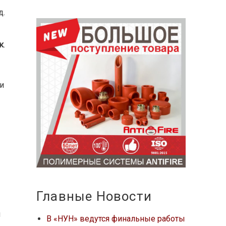
д.
к
.
и
Главные Новости
й
В «НУН» ведутся финальные работы