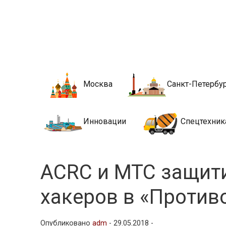
Новости стро
Сайт о строительной отрасли и недвижимости в Росси
Москва
Санкт-Петербу
Инновации
Спецтехник
ACRC и МТС защити
хакеров в «Против
Опубликовано
adm
-
29.05.2018 -