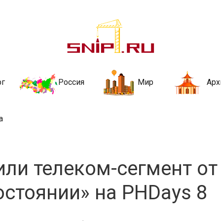
ительства и не
ии и за рубежом. Каждый день обновляются Новости строительства, ар
стройкой рубрики
рг
Россия
Мир
Арх
а
ли телеком-сегмент от
остоянии» на PHDays 8