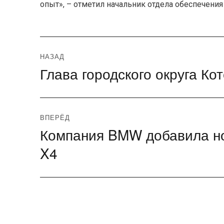
опыт», – отметил начальник отдела обеспечен
Навигация
НАЗАД
Глава городского округа К
Предыдущая
по
запись:
записям
ВПЕРЁД
Компания BMW добавила но
Следующая
запись:
X4