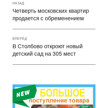
Навигация
НАЗАД
Четверть московских квартир
Предыдущая
по
продается с обременением
запись:
записям
ВПЕРЁД
В Столбово откроют новый
Следующая
детский сад на 305 мест
запись: