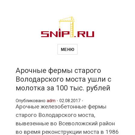
Новости
Сайт о строительной отрасли и
недвижимости в Россиии и за
МЕНЮ
рубежом. Каждый день
обновляются Новости
строительства, архитекутры,
строительств
блгоустройства, недвижимости и
другие связанные со стройкой
Арочные фермы старого
рубрики
Володарского моста ушли с
и
молотка за 100 тыс. рублей
Опубликовано
adm
-
02.08.2017 -
недвижимост
Арочные железобетонные фермы
старого Володарского моста,
вывезенные во Всеволожский район
во время реконструкции моста в 1986