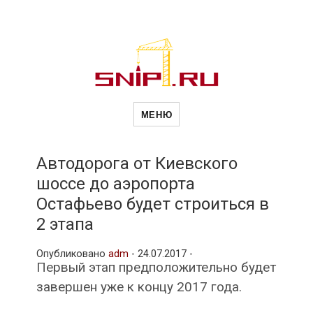
Новости
Сайт о строительной отрасли и
недвижимости в Россиии и за
МЕНЮ
рубежом. Каждый день
обновляются Новости
строительства, архитекутры,
строительств
блгоустройства, недвижимости и
другие связанные со стройкой
Автодорога от Киевского
рубрики
шоссе до аэропорта
и
Остафьево будет строиться в
2 этапа
недвижимост
Опубликовано
adm
-
24.07.2017 -
Первый этап предположительно будет
завершен уже к концу 2017 года.