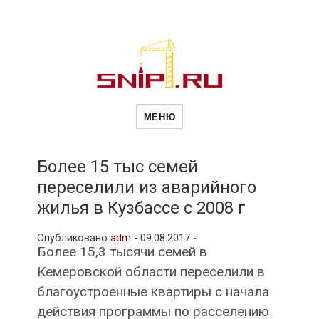
Новости
Сайт о строительной отрасли и
недвижимости в Россиии и за
МЕНЮ
рубежом. Каждый день
обновляются Новости
строительства, архитекутры,
строительств
блгоустройства, недвижимости и
другие связанные со стройкой
Более 15 тыс семей
рубрики
переселили из аварийного
и
жилья в Кузбассе с 2008 г
Опубликовано
adm
-
09.08.2017 -
недвижимост
Более 15,3 тысячи семей в
Кемеровской области переселили в
благоустроенные квартиры с начала
действия программы по расселению