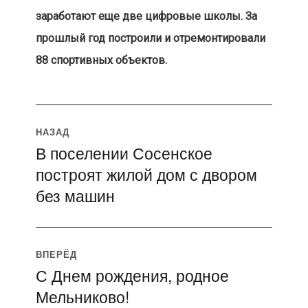
заработают еще две цифровые школы. За
прошлый год построили и отремонтировали
88 спортивных объектов.
Навигация
НАЗАД
В поселении Сосенское
Предыдущая
по
построят жилой дом с двором
запись:
записям
без машин
ВПЕРЁД
С Днем рождения, родное
Следующая
Мельниково!
запись: