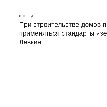
запись:
записям
ВПЕРЁД
При строительстве домов п
Следующая
запись:
применяться стандарты «зе
Лёвкин