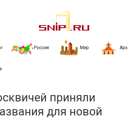
ительства и не
ии и за рубежом. Каждый день обновляются Новости строительства, ар
стройкой рубрики
рг
Россия
Мир
Арх
а
осквичей приняли
названия для новой