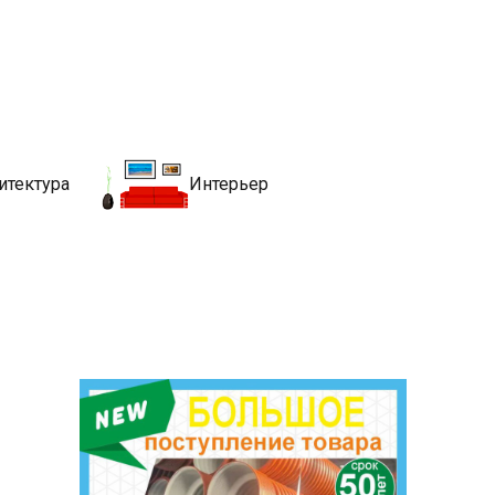
движимости
хитекутры, блгоустройства, недвижимости и другие связанные со
итектура
Интерьер