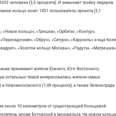
652 человека (3,5 процента). И замыкает тройку лидеров
мное кольцо хочет 1451 пользователь проекта (3,1
, «Новое кольцо», «Трешка», «Орбита», «Контур»,
«Пересадочная», «Обруч», «Сатурн», «Карусель» и еще бол
вадрат», «Золотое кольцо Москвы», «Радуга», «Матрешка»
овании принимают жители Южного, Юго-Восточного,
ьше остальных темой интересовались жители самых
) и Новомосковского (1,49 процента), а также Зеленограда
нии около 10 километров от существующей Кольцевой
политена, кроме Бутовской и монорельса. На новом кольц