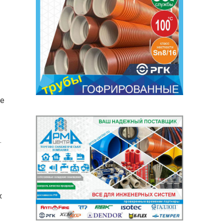
ые
.
х