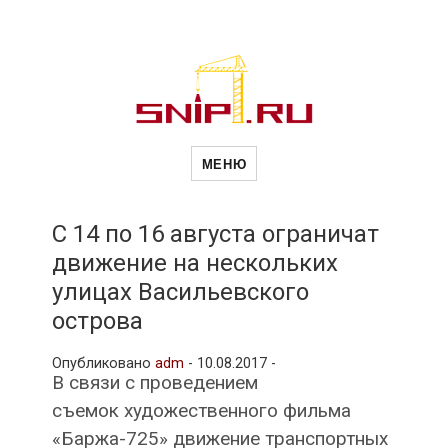
Новости
Сайт о строительной отрасли и
недвижимости в Россиии и за
МЕНЮ
рубежом. Каждый день
обновляются Новости
строительства, архитекутры,
строительств
блгоустройства, недвижимости и
другие связанные со стройкой
C 14 по 16 августа ограничат
рубрики
движение на нескольких
и
улицах Васильевского
острова
недвижимост
Опубликовано
adm
-
10.08.2017 -
В связи с проведением
съемок художественного фильма
«Баржа-725» движение транспортных