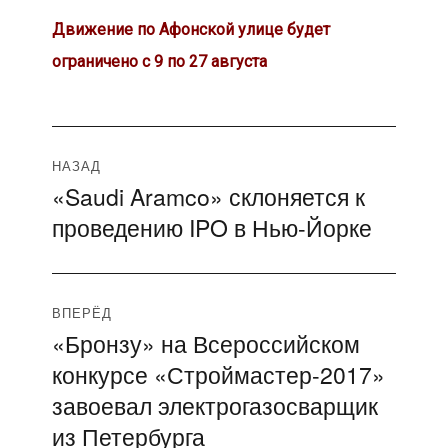
Движение по Афонской улице будет
ограничено с 9 по 27 августа
Навигация
НАЗАД
«Saudi Aramco» склоняется к
Предыдущая
по
проведению IPO в Нью-Йорке
запись:
записям
ВПЕРЁД
«Бронзу» на Всероссийском
Следующая
конкурсе «Строймастер-2017»
запись:
завоевал электрогазосварщик
из Петербурга