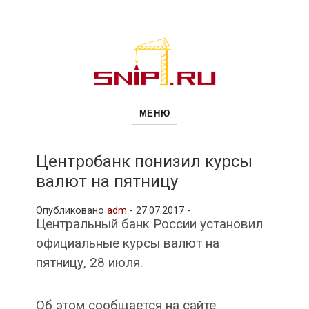
Новости
Сайт о строительной отрасли и
недвижимости в Россиии и за
МЕНЮ
рубежом. Каждый день
обновляются Новости
строительства, архитекутры,
строительств
блгоустройства, недвижимости и
другие связанные со стройкой
Центробанк понизил курсы
рубрики
валют на пятницу
и
Опубликовано
adm
-
27.07.2017 -
Центральный банк России установил
недвижимост
официальные курсы валют на
пятницу, 28 июля.
Об этом сообщается на сайте