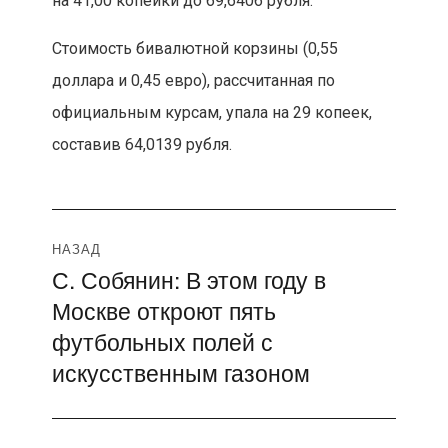
на 41,00 копейки до 69,6406 рубля.
Стоимость бивалютной корзины (0,55
доллара и 0,45 евро), рассчитанная по
официальным курсам, упала на 29 копеек,
составив 64,0139 рубля.
Навигация
НАЗАД
С. Собянин: В этом году в
Предыдущая
по
Москве откроют пять
запись:
записям
футбольных полей с
искусственным газоном