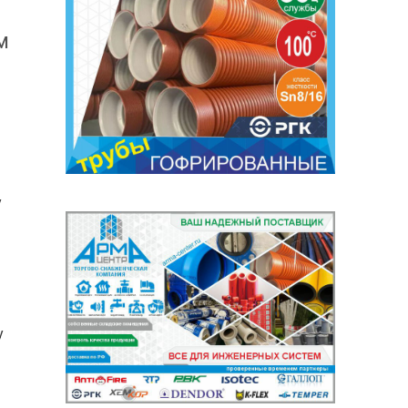
м
у
,
у