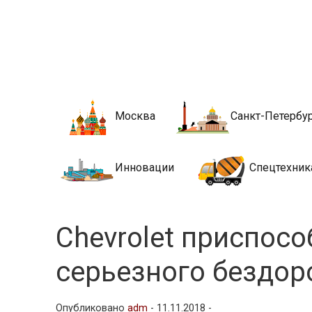
Новости стро
Сайт о строительной отрасли и недвижимости в Росси
Москва
Санкт-Петербу
Инновации
Спецтехник
Chevrolet приспосо
серьезного бездо
Опубликовано
adm
-
11.11.2018 -