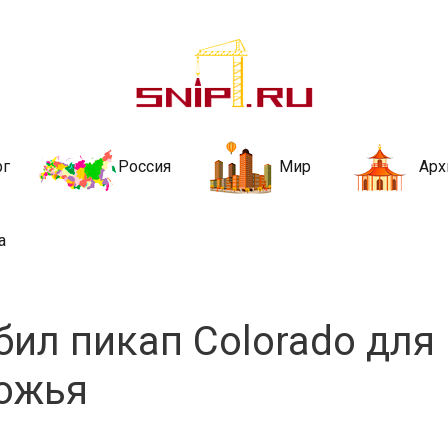
ительства и не
ии и за рубежом. Каждый день обновляются Новости строительства, ар
стройкой рубрики
рг
Россия
Мир
Арх
а
бил пикап Colorado для
рожья