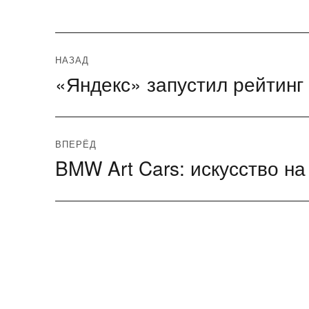
Навигация
НАЗАД
«Яндекс» запустил рейтинг
Предыдущая
по
запись:
записям
ВПЕРЁД
BMW Art Cars: искусство на
Следующая
запись: