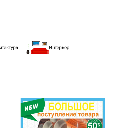
движимости
хитекутры, блгоустройства, недвижимости и другие связанные со
итектура
Интерьер