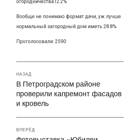
огородничества
12.2%
Вообще не понимаю формат дачи, уж лучше
нормальный загородный дом иметь
28.8%
Проголосовали: 2590
Навигация
НАЗАД
В Петроградском районе
Предыдущая
по
проверили капремонт фасадов
запись:
записям
и кровель
ВПЕРЁД
Фотовыставка «Юбилеи
Следующая