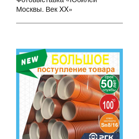
Москвы. Век XX»
запись: