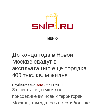
Новости
Сайт о строительной отрасли и
недвижимости в Россиии и за
МЕНЮ
рубежом. Каждый день
обновляются Новости
строительства, архитекутры,
строительств
блгоустройства, недвижимости и
другие связанные со стройкой
До конца года в Новой
рубрики
Москве сдадут в
и
эксплуатацию еще порядка
400 тыс. кв. м жилья
недвижимост
Опубликовано
adm
-
27.11.2018 -
За шесть лет, с момента
присоединения новых территорий
Москвы, там удалось ввести больше