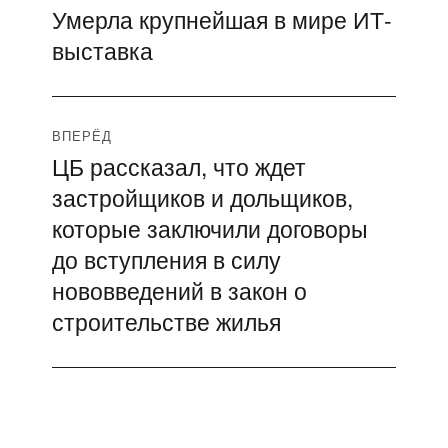
Умерла крупнейшая в мире ИТ-
Предыдущая
по
выставка
запись:
записям
ВПЕРЁД
ЦБ рассказал, что ждет
Следующая
застройщиков и дольщиков,
запись:
которые заключили договоры
до вступления в силу
нововведений в закон о
строительстве жилья