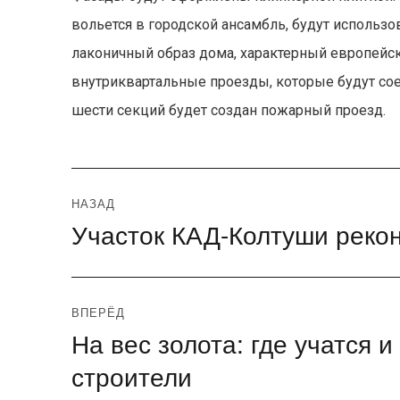
вольется в городской ансамбль, будут использо
лаконичный образ дома, характерный европейск
внутриквартальные проезды, которые будут со
шести секций будет создан пожарный проезд.
Навигация
НАЗАД
Участок КАД-Колтуши реко
Предыдущая
по
запись:
записям
ВПЕРЁД
На вес золота: где учатся 
Следующая
запись:
строители