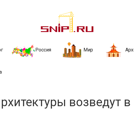
ительства и не
ии и за рубежом. Каждый день обновляются Новости строительства, ар
стройкой рубрики
рг
Россия
Мир
Арх
а
рхитектуры возведут в