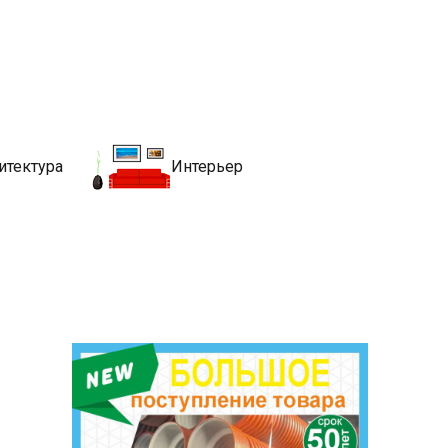
движимости
хитекутры, блгоустройства, недвижимости и другие связанные со
итектура
Интерьер