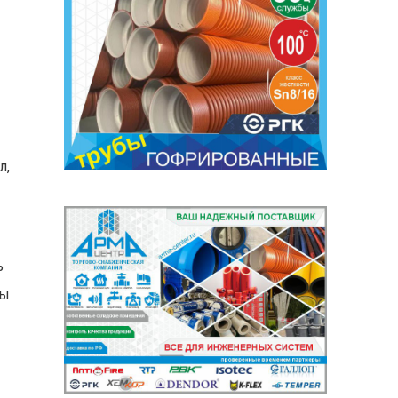
л,
ь
цы