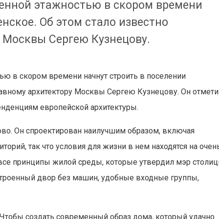
енной этажностью в скором времени
енское. Об этом стало известно
у Москвы Сергею Кузнецову.
ю в скором времени начнут строить в поселении
главному архитектору Москвы Сергею Кузнецову. Он отмети
тенденциям европейской архитектуры.
ово. Он спроектирован наилучшим образом, включая
орий, так что условия для жизни в нем находятся на очен
 все принципы жилой среды, которые утвердил мэр столи
устроенный двор без машин, удобные входные группы,
Чтобы создать современный образ дома, который удачно