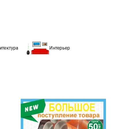
движимости
хитекутры, блгоустройства, недвижимости и другие связанные со
итектура
Интерьер