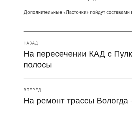
Дополнительные «Ласточки» пойдут составами и
Навигация
НАЗАД
На пересечении КАД с Пул
Предыдущая
по
запись:
полосы
записям
ВПЕРЁД
На ремонт трассы Вологда 
Следующая
запись: