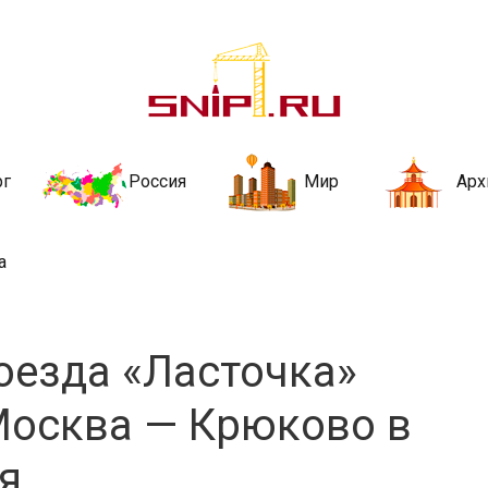
ительства и не
ии и за рубежом. Каждый день обновляются Новости строительства, ар
стройкой рубрики
рг
Россия
Мир
Арх
а
оезда «Ласточка»
 Москва — Крюково в
ря