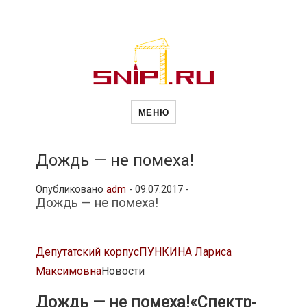
Новости
Сайт о строительной отрасли и
недвижимости в Россиии и за
МЕНЮ
рубежом. Каждый день
обновляются Новости
строительства, архитекутры,
строительств
блгоустройства, недвижимости и
другие связанные со стройкой
Дождь — не помеха!
рубрики
и
Опубликовано
adm
-
09.07.2017 -
Дождь — не помеха!
недвижимост
Депутатский корпус
ПУНКИНА Лариса
Максимовна
Новости
Дождь — не помеха!
«Спектр-