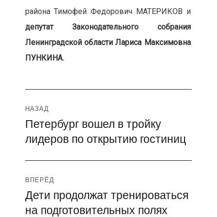
района Тимофей Федорович МАТЕРИКОВ и
депутат Законодательного собрания
Ленинградской области Лариса Максимовна
ПУНКИНА.
Навигация
НАЗАД
Петербург вошел в тройку
Предыдущая
по
лидеров по открытию гостиниц
запись:
записям
ВПЕРЁД
Дети продолжат тренироваться
Следующая
на подготовительных полях
запись: