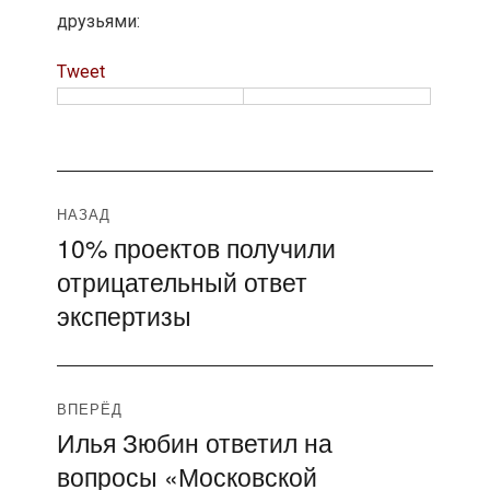
друзьями:
Tweet
Навигация
НАЗАД
10% проектов получили
Предыдущая
по
отрицательный ответ
запись:
записям
экспертизы
ВПЕРЁД
Илья Зюбин ответил на
Следующая
вопросы «Московской
запись: