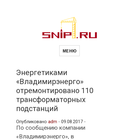
Новости
Сайт о строительной отрасли и
недвижимости в Россиии и за
МЕНЮ
рубежом. Каждый день
обновляются Новости
строительства, архитекутры,
строительств
блгоустройства, недвижимости и
другие связанные со стройкой
Энергетиками
рубрики
«Владимирэнерго»
и
отремонтировано 110
трансформаторных
недвижимост
подстанций
Опубликовано
adm
-
09.08.2017 -
По сообщению компании
«Владимирэнерго», в