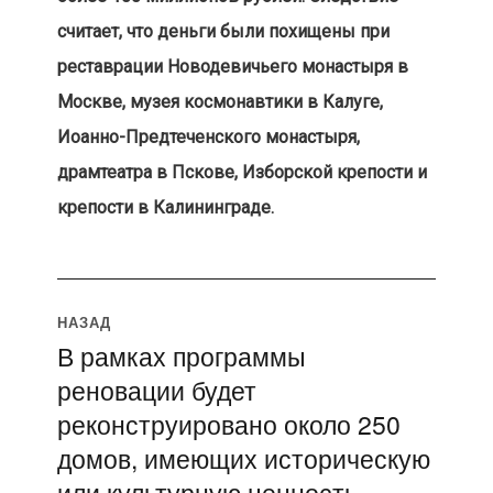
считает, что деньги были похищены при
реставрации Новодевичьего монастыря в
Москве, музея космонавтики в Калуге,
Иоанно-Предтеченского монастыря,
драмтеатра в Пскове, Изборской крепости и
крепости в Калининграде.
Навигация
НАЗАД
В рамках программы
Предыдущая
по
реновации будет
запись:
записям
реконструировано около 250
домов, имеющих историческую
или культурную ценность