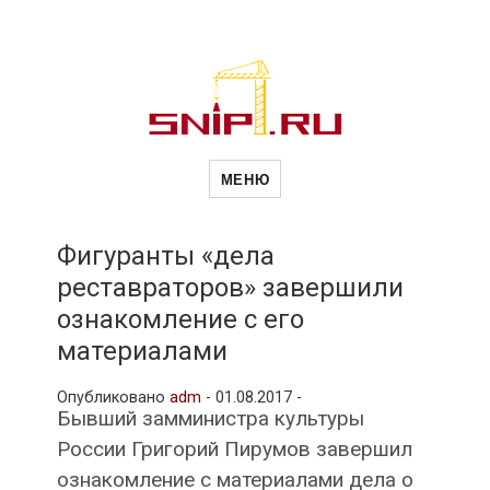
Новости
Сайт о строительной отрасли и
недвижимости в Россиии и за
МЕНЮ
рубежом. Каждый день
обновляются Новости
строительства, архитекутры,
строительств
блгоустройства, недвижимости и
другие связанные со стройкой
Фигуранты «дела
рубрики
реставраторов» завершили
и
ознакомление с его
материалами
недвижимост
Опубликовано
adm
-
01.08.2017 -
Бывший замминистра культуры
России Григорий Пирумов завершил
ознакомление с материалами дела о