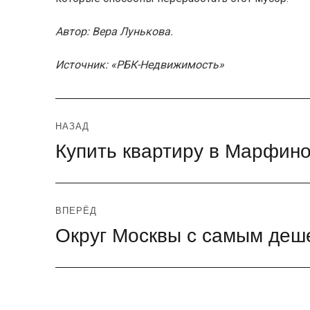
Автор: Вера Лунькова.
Источник: «РБК-Недвижимость»
Навигация
НАЗАД
Купить квартиру в Марфин
Предыдущая
по
запись:
записям
ВПЕРЁД
Округ Москвы с самым де
Следующая
запись: