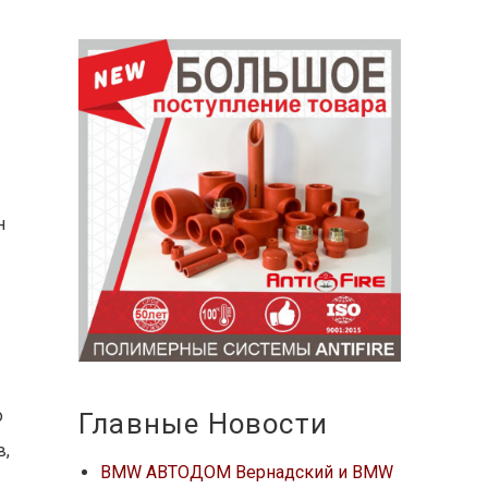
н
о
Главные Новости
в,
BMW АВТОДОМ Вернадский и BMW