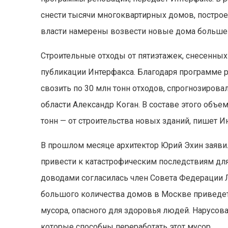
снести тысячи многоквартирных домов, построе
власти намерены возвести новые дома большей
Строительные отходы от пятиэтажек, снесенных 
публикации Интерфакса. Благодаря программе 
свозить по 30 млн тонн отходов, спрогнозиров
области Александр Коган. В составе этого объе
тонн — от строительства новых зданий, пишет И
В прошлом месяце архитектор Юрий Эхин заяви
привести к катастрофическим последствиям для 
доводами согласилась член Совета Федерации Л
большого количества домов в Москве приведет
мусора, опасного для здоровья людей. Нарусова
которые способны переработать этот мусор.