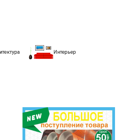
движимости
хитекутры, блгоустройства, недвижимости и другие связанные со
итектура
Интерьер