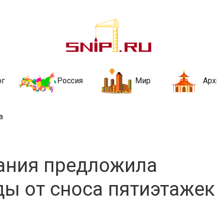
ительства и не
ии и за рубежом. Каждый день обновляются Новости строительства, ар
стройкой рубрики
рг
Россия
Мир
Арх
а
ания предложила
ды от сноса пятиэтажек