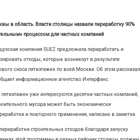
вы в область. Власти столицы назвали переработку 90%
тельным» процессом для частных компаний
цузская компания SUEZ предложила переработать и
изировать отходы, которые возникнут в результате
ового сноса пятиэтажек по всей Москве. Об этом рассказа
общает информационное агентство Интерфакс.
пятиэтажек уже интересуются десятки частных компаний,
троительного мусора может быть экономически
работки и повторного применения, написано в заметке.
переработки строительных отходов благодаря запуску
рамках этой программы в разных районах столицы должны