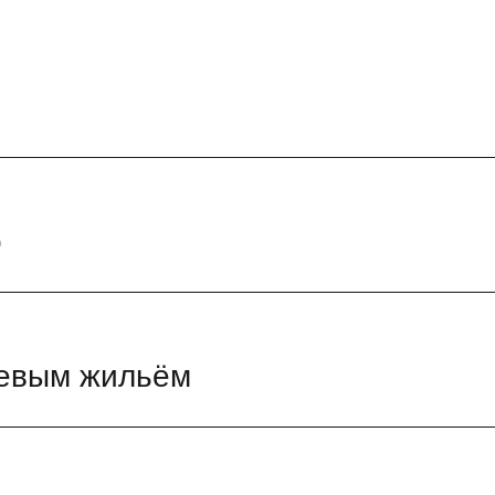
о
шевым жильём