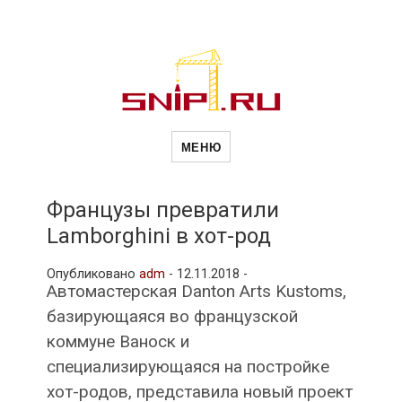
Новости
Сайт о строительной отрасли и
недвижимости в Россиии и за
МЕНЮ
рубежом. Каждый день
обновляются Новости
строительства, архитекутры,
строительств
блгоустройства, недвижимости и
другие связанные со стройкой
Французы превратили
рубрики
Lamborghini в хот-род
и
Опубликовано
adm
-
12.11.2018 -
Автомастерская Danton Arts Kustoms,
недвижимост
базирующаяся во французской
коммуне Ваноск и
специализирующаяся на постройке
хот-родов, представила новый проект