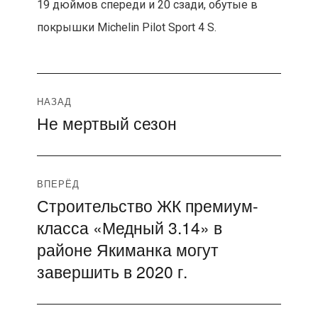
19 дюймов спереди и 20 сзади, обутые в
покрышки Michelin Pilot Sport 4 S.
Навигация
НАЗАД
Не мертвый сезон
Предыдущая
по
запись:
записям
ВПЕРЁД
Строительство ЖК премиум-
Следующая
класса «Медный 3.14» в
запись:
районе Якиманка могут
завершить в 2020 г.