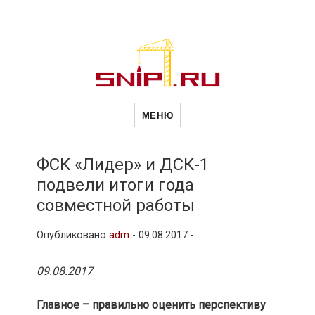
Новости
Сайт о строительной отрасли и
недвижимости в Россиии и за
МЕНЮ
рубежом. Каждый день
обновляются Новости
строительства, архитекутры,
строительств
блгоустройства, недвижимости и
другие связанные со стройкой
ФСК «Лидер» и ДСК-1
рубрики
подвели итоги года
и
совместной работы
Опубликовано
adm
-
09.08.2017 -
недвижимост
09.08.2017
Главное – правильно оценить перспективу