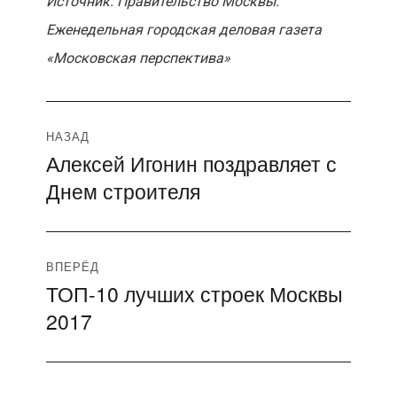
Источник: Правительство Москвы.
Еженедельная городская деловая газета
«Московская перспектива»
Навигация
НАЗАД
Алексей Игонин поздравляет с
Предыдущая
по
Днем строителя
запись:
записям
ВПЕРЁД
ТОП-10 лучших строек Москвы
Следующая
2017
запись: