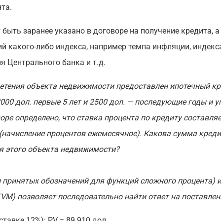
та.
быть заранее указано в договоре на получение кредита, 
й какого-либо индекса, например темпа инфляции, индекса
 Центрального банка и т.д.
ретения объекта недвижимости предоставлен ипотечный кре
000 дол. первые 5 лет и 2500 дол. — последующие годы и 
оре определено, что ставка процента по кредиту составляе
(начисление процентов ежемесячное). Какова сумма креди
я этого объекта недвижимости?
и принятых обозначений для функций сложного процента) 
VM) позволяет последовательно найти ответ на поставлен
ставке 12%): PV = 89 910 дол.