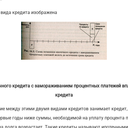
 вида кредита изображена
чного кредита с замораживанием процентных платежей впл
кредита
е между этими двумя видами кредитов занимает кредит, 
рвые годы ниже суммы, необходимой на уплату процента п
а долга возрастает. Такие кредиты называют ипотечными