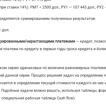
при ставке 14%): РМТ = 2500 дол., РУ1 — 107 443 дол., РУ2 
пределяется суммированием полученных результатов:
1 дол.
адуированными/нарастающими платежами
— кредит, позв
е платежи по кредиту в первые годы срока кредита и бол
ом серию одинаковых по величине равномерных платежей.
ей данной серии. Процесс решения задач на определение 
чается в определении текущей стоимости каждого из них
. Подобные задачи можно решать, используя таблицы, фо
 специальная рабочая таблица Cash flow).