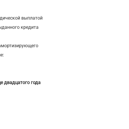
иодической выплатой
ыданного кредита
моамортизирующего
е:
це двадцатого года