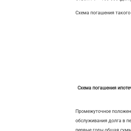
Схема погашения такого
Схема погашения ипоте
Промежуточное положени
обслуживания долга в пе
первые годы общая сумм