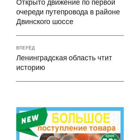
Открыто движение по первой
Предыдущая
по
очереди путепровода в районе
запись:
записям
Двинского шоссе
ВПЕРЁД
Ленинградская область чтит
Следующая
историю
запись: