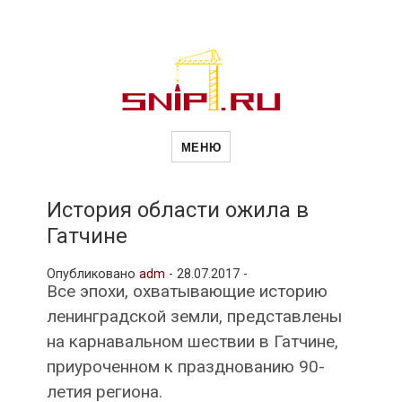
Новости
Сайт о строительной отрасли и
недвижимости в Россиии и за
МЕНЮ
рубежом. Каждый день
обновляются Новости
строительства, архитекутры,
строительств
блгоустройства, недвижимости и
другие связанные со стройкой
История области ожила в
рубрики
Гатчине
и
Опубликовано
adm
-
28.07.2017 -
Все эпохи, охватывающие историю
недвижимост
ленинградской земли, представлены
на карнавальном шествии в Гатчине,
приуроченном к празднованию 90-
летия региона.