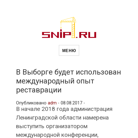
Новости
Сайт о строительной отрасли и
недвижимости в Россиии и за
МЕНЮ
рубежом. Каждый день
обновляются Новости
строительства, архитекутры,
строительств
блгоустройства, недвижимости и
другие связанные со стройкой
В Выборге будет использован
рубрики
международный опыт
и
реставрации
Опубликовано
adm
-
08.08.2017 -
недвижимост
В начале 2018 года администрация
Ленинградской области намерена
выступить организатором
международной конференции,