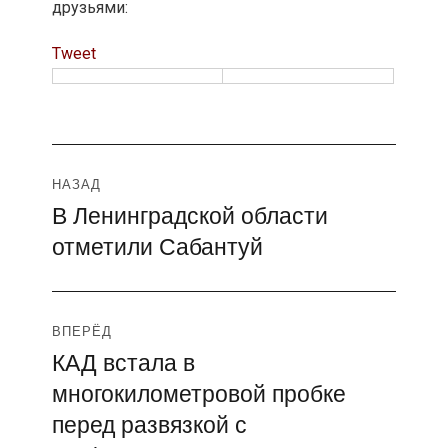
друзьями:
Tweet
Навигация
НАЗАД
В Ленинградской области
Предыдущая
по
отметили Сабантуй
запись:
записям
ВПЕРЁД
КАД встала в
Следующая
многокилометровой пробке
запись:
перед развязкой с