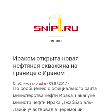
Новости
Сайт о строительной отрасли и
недвижимости в Россиии и за
МЕНЮ
рубежом. Каждый день
обновляются Новости
строительства, архитекутры,
строительств
блгоустройства, недвижимости и
другие связанные со стройкой
Ираком открыта новая
рубрики
нефтяная скважина на
и
границе с Ираном
Опубликовано
adm
-
09.07.2017 -
недвижимост
По сообщению с официального сайта
министерства нефти Ирака, накануне
министр нефти Ирака Джаббар аль-
Лаиби участвовал в церемонии