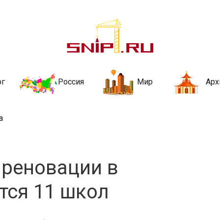
ительства и не
ии и за рубежом. Каждый день обновляются Новости строительства, ар
стройкой рубрики
рг
Россия
Мир
Арх
а
 реновации в
тся 11 школ