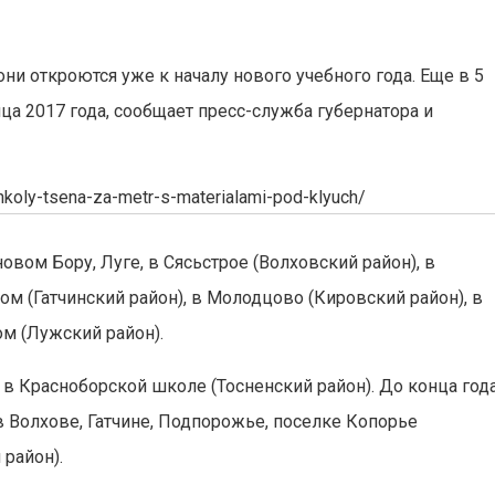
ни откроются уже к началу нового учебного года. Еще в 5
а 2017 года, сообщает пресс-служба губернатора и
shkoly-tsena-za-metr-s-materialami-pod-klyuch/
вом Бору, Луге, в Сясьстрое (Волховский район), в
м (Гатчинский район), в Молодцово (Кировский район), в
ом (Лужский район).
в Красноборской школе (Тосненский район). До конца год
в Волхове, Гатчине, Подпорожье, поселке Копорье
район).