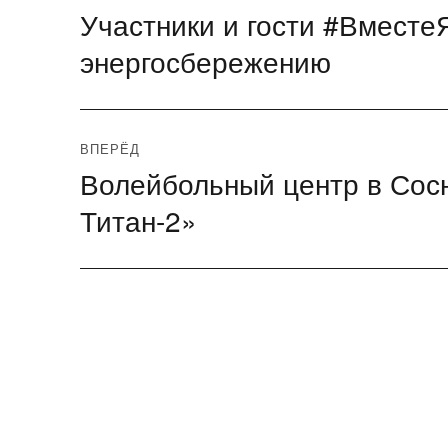
Участники и гости #Вместе
Предыдущая
по
запись:
энергосбережению
записям
ВПЕРЁД
Волейбольный центр в Сос
Следующая
запись:
Титан-2»