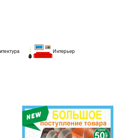
движимости
хитекутры, блгоустройства, недвижимости и другие связанные со
итектура
Интерьер