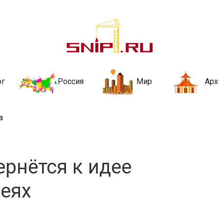
ительства и не
ии и за рубежом. Каждый день обновляются Новости строительства, ар
стройкой рубрики
рг
Россия
Мир
Арх
а
ернётся к идее
реях