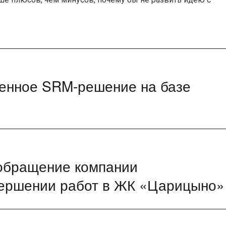
венное SRM-решение на базе
обращение компании
вершении работ в ЖК «Царицыно»