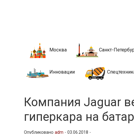
Новости стро
Сайт о строительной отрасли и недвижимости в Росси
Москва
Санкт-Петербу
Инновации
Спецтехник
Компания Jaguar в
гиперкара на бата
Опубликовано
adm
-
03.06.2018 -