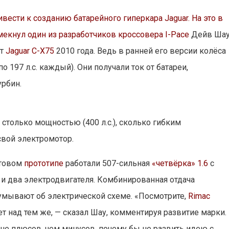
ести к созданию батарейного гиперкара Jaguar. На это в
мекнул один из разработчиков кроссовера
I-Pace
Дейв Шау
пт
Jaguar C-X75
2010 года. Ведь в ранней его версии колёса
 197 л.с. каждый). Они получали ток от батареи,
урбин.
столько мощностью (400 л.с.), сколько гибким
свой электромотор.
стовом
прототипе
работали 507-сильная
«четвёрка» 1.6
с
и два электродвигателя. Комбинированная отдача
думывают об электрической схеме. «Посмотрите,
Rimac
т над тем же, — сказал Шау, комментируя развитие марки.
ше плюсов, чем минусов, почему бы не развить идею с