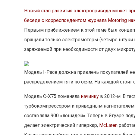
Новый этап развития электропривода может прив
беседе с корреспондентом журнала Motoring на
Первым приближением к этой теме был конце
вращали только электромоторы (четыре штуки по
заряжаемой при необходимости от двух микрот
Модель I-Pace должна привлечь покупателей не 
распределением тяги по осям. На каждой стоит 
Модель C-X75 поменяла
начинку
в 2012-м. В те
турбокомпрессором и приводным нагнетателем 
составляла 900 «лошадей». Теперь в Ягуаре по
делает электрический гиперкар,
McLaren
работае
Когда люди поймут, что в электроприводе боль