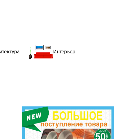
движимости
хитекутры, блгоустройства, недвижимости и другие связанные со
итектура
Интерьер