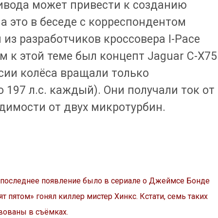
ивода может привести к созданию
На это в беседе с корреспондентом
 из разработчиков кроссовера I-Pace
 к этой теме был концепт Jaguar C-X75
рсии колёса вращали только
 197 л.с. каждый). Они получали ток от
димости от двух микротурбин.
го последнее появление было в сериале о Джеймсе Бонде
ят пятом» гонял киллер мистер Хинкс. Кстати, семь таких
вованы в съёмках.