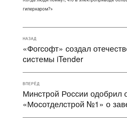
гиперкаром?»
Навигация
НАЗАД
«Фогсофт» создал отечест
Предыдущая
по
запись:
системы iTender
записям
ВПЕРЁД
Минстрой России одобрил 
Следующая
запись:
«Мосотделстрой №1» о за