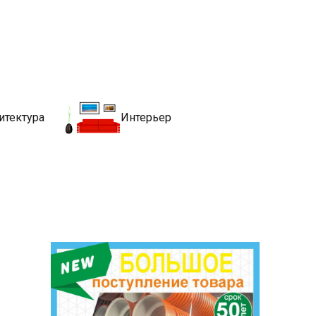
движимости
хитекутры, блгоустройства, недвижимости и другие связанные со
итектура
Интерьер