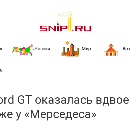
ительства и не
ии и за рубежом. Каждый день обновляются Новости строительства, ар
стройкой рубрики
рг
Россия
Мир
Арх
а
ord GT оказалась вдвое
 же у «Мерседеса»