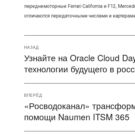
переднемоторные Ferrari California и F12, Merc
отличаются передаточными числами и картерами
Навигация
НАЗАД
Узнайте на Oracle Cloud Da
Предыдущая
по
запись:
технологии будущего в рос
записям
ВПЕРЁД
«Росводоканал» трансформ
Следующая
запись:
помощи Naumen ITSM 365