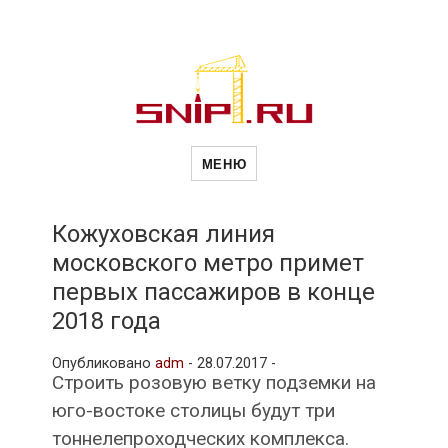
Новости
Сайт о строительной отрасли и
недвижимости в Россиии и за
МЕНЮ
рубежом. Каждый день
обновляются Новости
строительства, архитекутры,
строительств
блгоустройства, недвижимости и
другие связанные со стройкой
Кожуховская линия
рубрики
московского метро примет
и
первых пассажиров в конце
2018 года
недвижимост
Опубликовано
adm
-
28.07.2017 -
Строить розовую ветку подземки на
юго-востоке столицы будут три
тоннелепроходческих комплекса.