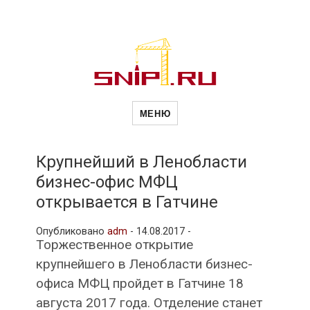
Новости
Сайт о строительной отрасли и
недвижимости в Россиии и за
МЕНЮ
рубежом. Каждый день
обновляются Новости
строительства, архитекутры,
строительств
блгоустройства, недвижимости и
другие связанные со стройкой
Крупнейший в Ленобласти
рубрики
бизнес-офис МФЦ
и
открывается в Гатчине
Опубликовано
adm
-
14.08.2017 -
недвижимост
Торжественное открытие
крупнейшего в Ленобласти бизнес-
офиса МФЦ пройдет в Гатчине 18
августа 2017 года. Отделение станет