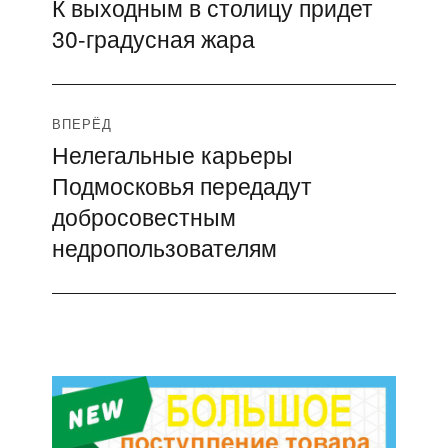
К выходным в столицу придет
Предыдущая
по
30-градусная жара
запись:
записям
ВПЕРЁД
Нелегальные карьеры
Следующая
Подмосковья передадут
запись:
добросовестным
недропользователям