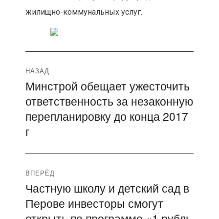
жилищно-коммунальных услуг.
Навигация
НАЗАД
Минстрой обещает ужесточить
Предыдущая
по
ответственность за незаконную
запись:
записям
перепланировку до конца 2017
г
ВПЕРЁД
Частную школу и детский сад в
Следующая
Перове инвесторы смогут
запись:
открыть по программе «1 рубль