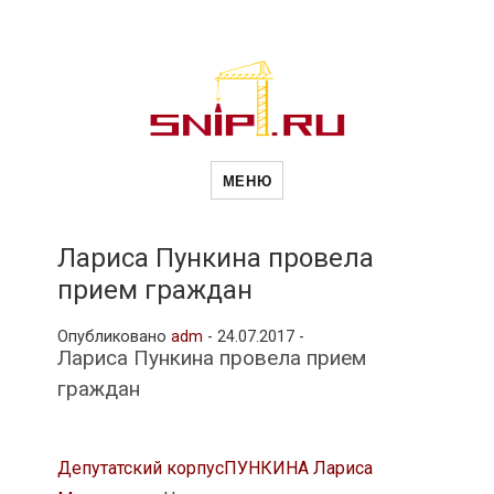
Новости
Сайт о строительной отрасли и
недвижимости в Россиии и за
МЕНЮ
рубежом. Каждый день
обновляются Новости
строительства, архитекутры,
строительств
блгоустройства, недвижимости и
другие связанные со стройкой
Лариса Пункина провела
рубрики
прием граждан
и
Опубликовано
adm
-
24.07.2017 -
Лариса Пункина провела прием
недвижимост
граждан
Депутатский корпус
ПУНКИНА Лариса