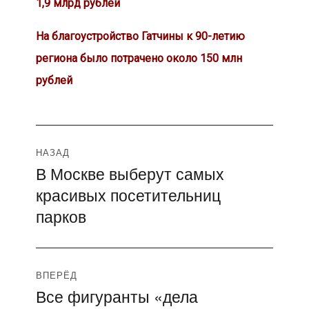
1,9 млрд рублей
На благоустройство Гатчины к 90-летию
региона было потрачено около 150 млн
рублей
Навигация
НАЗАД
В Москве выберут самых
Предыдущая
по
красивых посетительниц
запись:
записям
парков
ВПЕРЁД
Все фигуранты «дела
Следующая