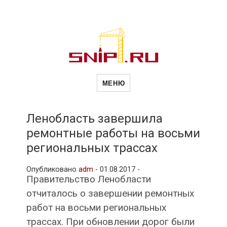
Новости
Сайт о строительной отрасли и
недвижимости в Россиии и за
МЕНЮ
рубежом. Каждый день
обновляются Новости
строительства, архитекутры,
строительств
блгоустройства, недвижимости и
другие связанные со стройкой
Ленобласть завершила
рубрики
ремонтные работы на восьми
и
региональных трассах
Опубликовано
adm
-
01.08.2017 -
недвижимост
Правительство Ленобласти
отчиталось о завершении ремонтных
работ на восьми региональных
трассах. При обновлении дорог были