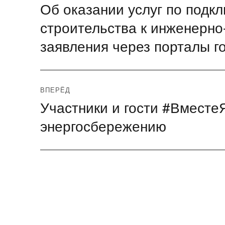
Об оказании услуг по подк
Предыдущая
по
запись:
строительства к инженерно
записям
заявления через порталы г
ВПЕРЁД
Участники и гости #Вместе
Следующая
запись:
энергосбережению