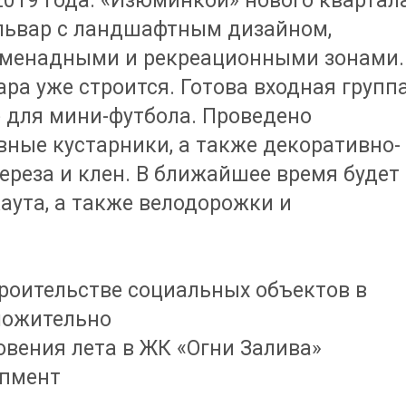
 2019 года. «Изюминкой» нового квартал
львар с ландшафтным дизайном,
менадными и рекреационными зонами.
ра уже строится. Готова входная групп
е для мини-футбола. Проведено
вные кустарники, а также декоративно-
береза и клен. В ближайшее время будет
аута, а также велодорожки и
троительстве социальных объектов в
ложительно
вения лета в ЖК «Огни Залива»
опмент