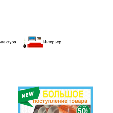
движимости
хитекутры, блгоустройства, недвижимости и другие связанные со
итектура
Интерьер