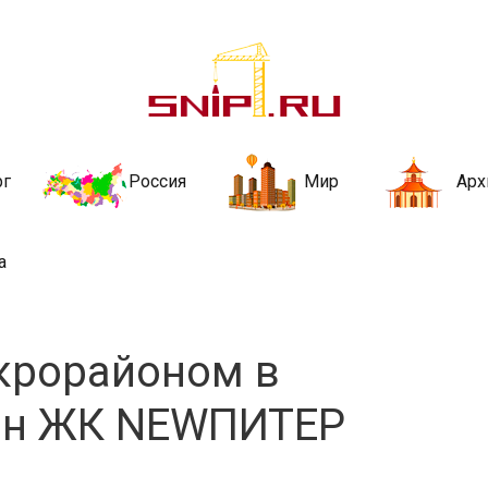
ительства и не
ии и за рубежом. Каждый день обновляются Новости строительства, ар
стройкой рубрики
рг
Россия
Мир
Арх
а
крорайоном в
ан ЖК NEWПИТЕР