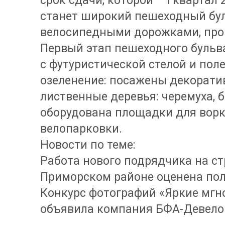
срок сдачи, которой – I квартал
станет широкий пешеходный бу
велосипедными дорожками, про
Первый этап пешеходного бульва
с футуристической стелой и пол
озеленение: посажены декорати
лиственные деревья: черемуха, 
оборудована площадки для ворк
велопарковки.
Новости по теме:
Работа нового подрядчика на с
Приморском районе оценена по
Конкурс фотографий «Яркие мгно
объявила компания БФА-Девел