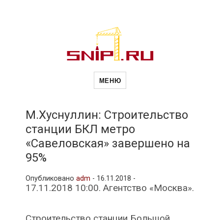
Новости
Сайт о строительной отрасли и
недвижимости в Россиии и за
МЕНЮ
рубежом. Каждый день
обновляются Новости
строительства, архитекутры,
строительств
блгоустройства, недвижимости и
другие связанные со стройкой
М.Хуснуллин: Строительство
рубрики
станции БКЛ метро
и
«Савеловская» завершено на
95%
недвижимост
Опубликовано
adm
-
16.11.2018 -
17.11.2018 10:00. Агентство «Москва».
Строительство станции Большой