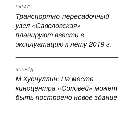
Навигация
НАЗАД
Транспортно-пересадочный
Предыдущая
по
узел «Савеловская»
запись:
записям
планируют ввести в
эксплуатацию к лету 2019 г.
ВПЕРЁД
М.Хуснуллин: На месте
Следующая
киноцентра «Соловей» может
запись:
быть построено новое здание