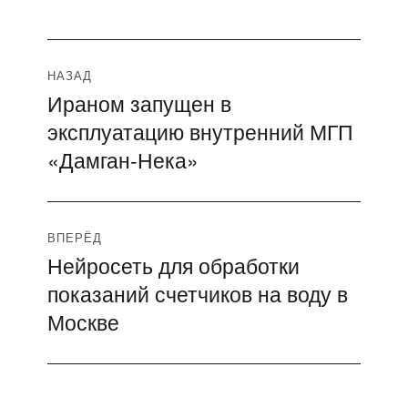
Навигация
НАЗАД
Ираном запущен в
Предыдущая
по
эксплуатацию внутренний МГП
запись:
записям
«Дамган-Нека»
ВПЕРЁД
Нейросеть для обработки
Следующая
показаний счетчиков на воду в
запись:
Москве