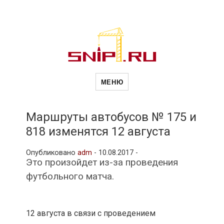
Новости
Сайт о строительной отрасли и
недвижимости в Россиии и за
МЕНЮ
рубежом. Каждый день
обновляются Новости
строительства, архитекутры,
строительств
блгоустройства, недвижимости и
другие связанные со стройкой
Маршруты автобусов № 175 и
рубрики
818 изменятся 12 августа
и
Опубликовано
adm
-
10.08.2017 -
Это произойдет из-за проведения
недвижимост
футбольного матча.
12 августа в связи с проведением