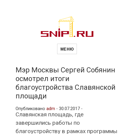
Новости
Сайт о строительной отрасли и
недвижимости в Россиии и за
МЕНЮ
рубежом. Каждый день
обновляются Новости
строительства, архитекутры,
строительств
блгоустройства, недвижимости и
другие связанные со стройкой
Мэр Москвы Сергей Собянин
рубрики
осмотрел итоги
и
благоустройства Славянской
площади
недвижимост
Опубликовано
adm
-
30.07.2017 -
Славянская площадь, где
завершились работы по
благоустройству в рамках программы