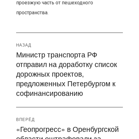
проезжую часть от пешеходного
пространства.
Навигация
НАЗАД
Министр транспорта РФ
Предыдущая
по
отправил на доработку список
запись:
записям
дорожных проектов,
предложенных Петербургом к
софинансированию
ВПЕРЁД
«Геопрогресс» в Оренбургской
Следующая
области оштрафовали за
запись: